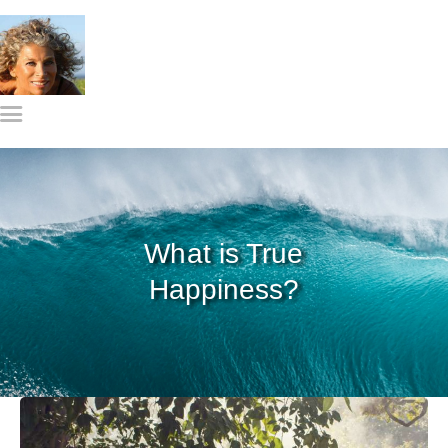
Gylian Solay, MS
Home
Meet Gylian
What I do
Get in Touch
What is True
Happiness?